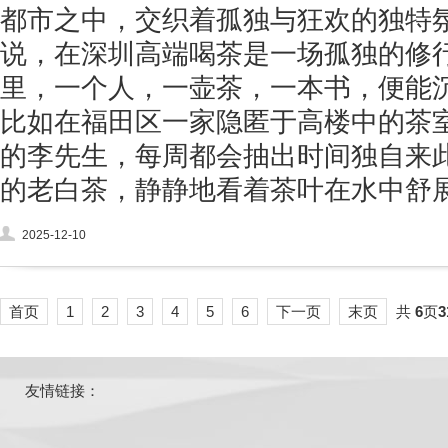
都市之中，交织着孤独与狂欢的独特氛
说，在深圳高端喝茶是一场孤独的修
里，一个人，一壶茶，一本书，便能
比如在福田区一家隐匿于高楼中的茶
的李先生，每周都会抽出时间独自来
的老白茶，静静地看着茶叶在水中舒展.
2025-12-10
首页
1
2
3
4
5
6
下一页
末页
共
6
页
3
友情链接：