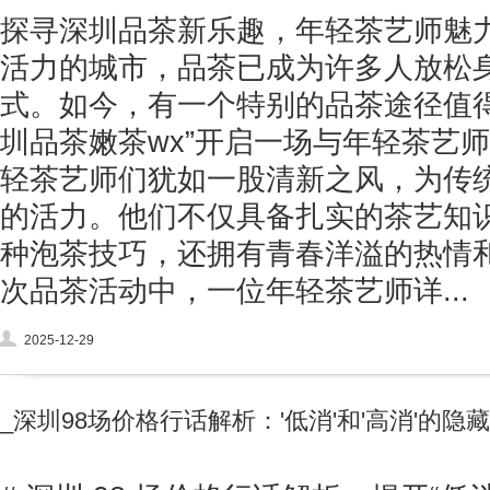
探寻深圳品茶新乐趣，年轻茶艺师魅力
活力的城市，品茶已成为许多人放松
式。如今，有一个特别的品茶途径值得
圳品茶嫩茶wx”开启一场与年轻茶艺
轻茶艺师们犹如一股清新之风，为传
的活力。他们不仅具备扎实的茶艺知
种泡茶技巧，还拥有青春洋溢的热情
次品茶活动中，一位年轻茶艺师详...
2025-12-29
_深圳98场价格行话解析：'低消'和'高消'的隐